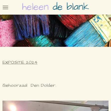
heleen
de blank
Ga
direct
naar
de
hoofdinhoud
EXPOSITIE 2024
Gehoorzaal Den Dolder.