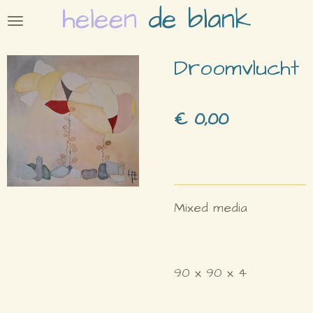
heleen
de blank
Ga
direct
naar
Droomvlucht
de
hoofdinhoud
€ 0,00
Mixed media
90 x 90 x 4