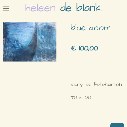
heleen
de blank
Ga
direct
naar
blue doom
de
hoofdinhoud
€ 100,00
acryl op fotokarton
70 x 100