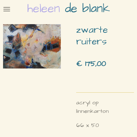
heleen
de blank
Ga
direct
naar
zwarte
de
ruiters
hoofdinhoud
€ 175,00
acryl op
linnenkarton
66 x 50